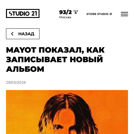
93/2
STORE STUDIO 21
Главная
Новости
Mayot показал, как записывает новый альбом
Москва
НАЗАД
MAYOT ПОКАЗАЛ, КАК
ЗАПИСЫВАЕТ НОВЫЙ
АЛЬБОМ
29/05/2026