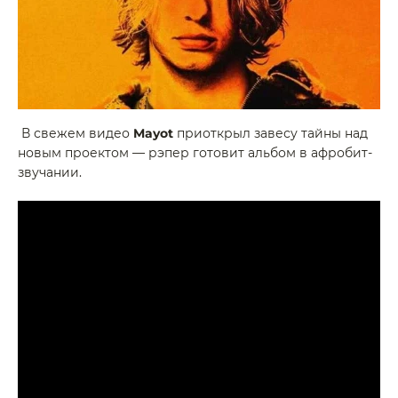
В свежем видео
Mayot
приоткрыл завесу тайны над
новым проектом — рэпер готовит альбом в афробит-
звучании.