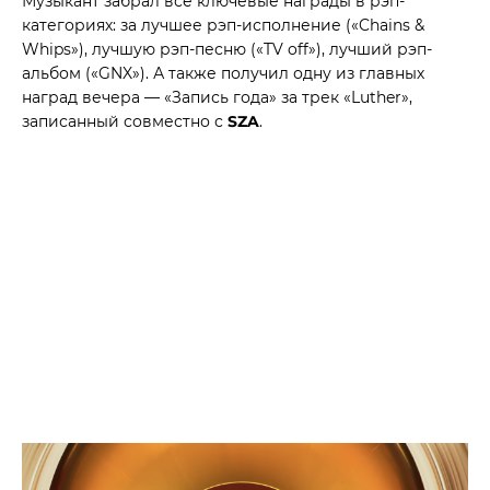
Музыкант забрал все ключевые награды в рэп-
категориях: за лучшее рэп-исполнение («Chains &
Whips»), лучшую рэп-песню («TV off»), лучший рэп-
альбом («GNX»). А также получил одну из главных
наград вечера — «Запись года» за трек «Luther»,
записанный совместно с
SZA
.