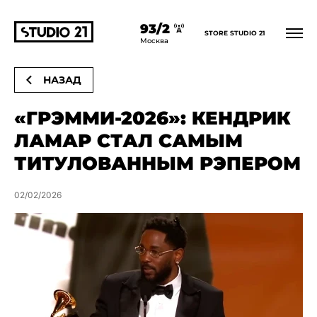
93/2
STORE STUDIO 21
Главная
Новости
«Грэмми-2026»: Кендрик Ламар стал самым
Москва
титулованным рэпером
НАЗАД
«ГРЭММИ-2026»: КЕНДРИК
ЛАМАР СТАЛ САМЫМ
ТИТУЛОВАННЫМ РЭПЕРОМ
02/02/2026