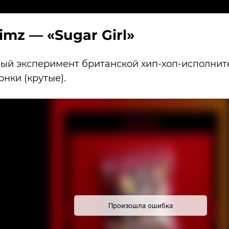
Simz — «Sugar Girl»
ый эксперимент британской хип-хоп-исполнит
нки (крутые).