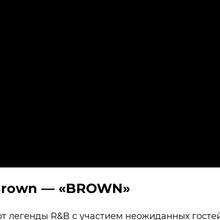
 Brown — «BROWN»
от легенды R&B с участием неожиданных гостей