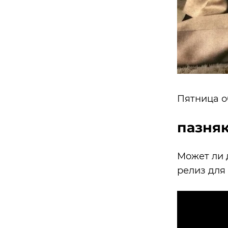
Пятница о
пазня
Может ли 
релиз для