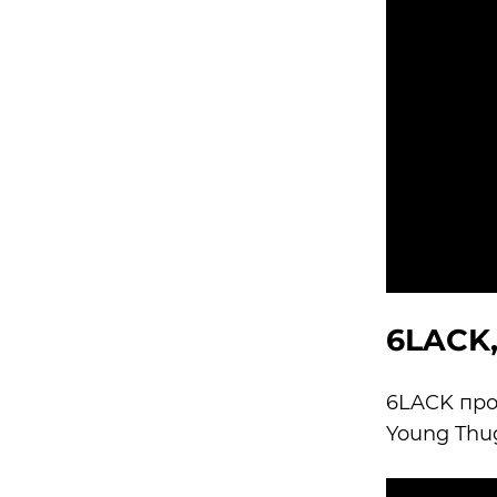
6LACK,
6LACK про
Young Thu