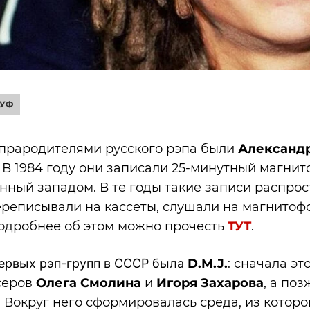
ГУФ
прародителями русского рэпа были
Александ
. В 1984 году они записали 25-минутный магнит
нный западом. В те годы такие записи распрос
переписывали на кассеты, слушали на магнитоф
одробнее об этом можно прочесть
ТУТ
.
ервых рэп-групп в СССР была
D.M.J.
: сначала эт
серов
Олега Смолина
и
Игоря Захарова
, а по
an. Вокруг него сформировалась среда, из кото