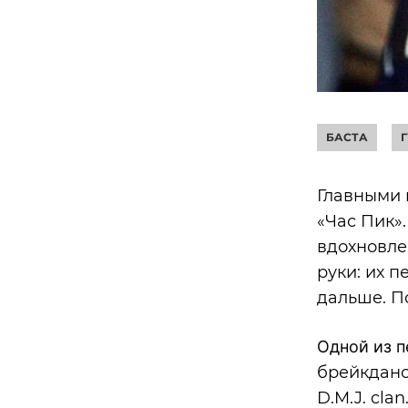
БАСТА
Главными 
«Час Пик»
вдохновле
руки: их 
дальше. П
Одной из п
брейкдан
D.M.J. cl