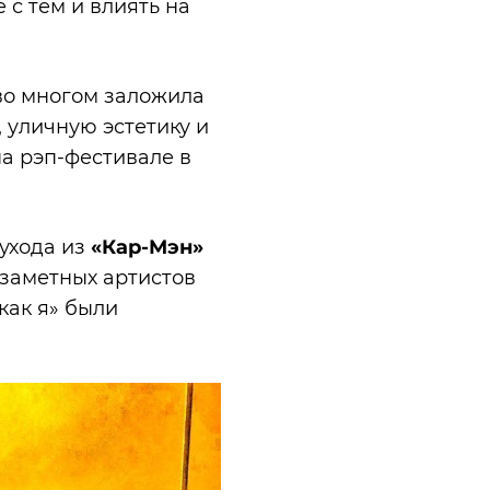
 с тем и влиять на
 во многом заложила
 уличную эстетику и
а рэп-фестивале в
 ухода из
«Кар-Мэн»
 заметных артистов
как я» были