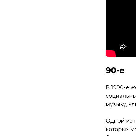
90-е
В 1990-е 
социальны
музыку, кл
Одной из 
которых м