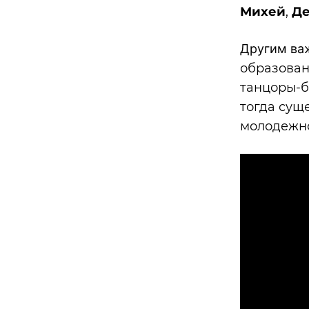
Михей
,
Д
Другим ва
образованн
танцоры-б
тогда суще
молодежно