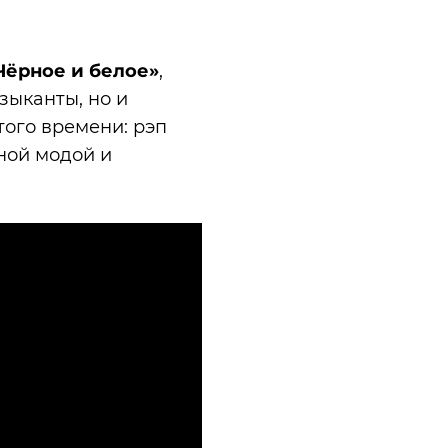
Чёрное и белое»
,
узыканты, но и
того времени: рэп
чной модой и