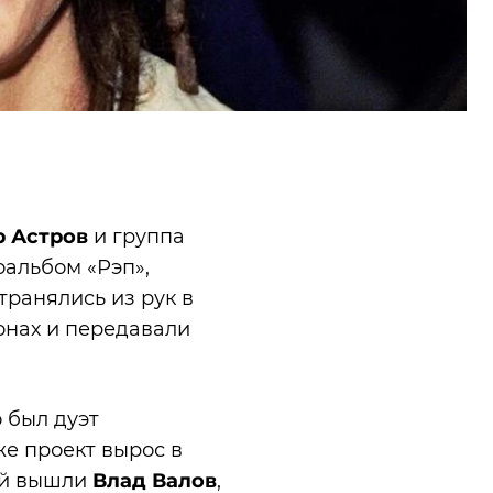
р Астров
и группа
оальбом «Рэп»,
транялись из рук в
онах и передавали
о был дуэт
зже проект вырос в
рой вышли
Влад Валов
,