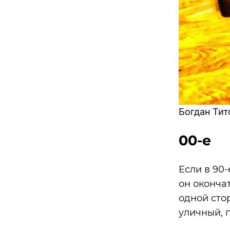
Богдан Ти
00-е
Если в 90
он оконча
одной сто
уличный, 