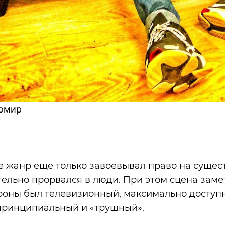
томир
-е жанр еще только завоевывал право на сущест
тельно прорвался в люди. При этом сцена замет
роны был телевизионный, максимально доступн
принципиальный и «трушный».