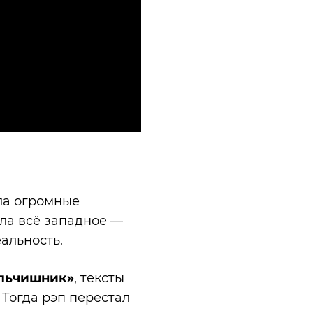
ала огромные
ла всё западное —
еальность.
льчишник»
, тексты
Тогда рэп перестал