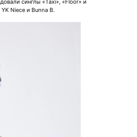
овали синглы «Taxi», «Floor» и
YK Niece и Bunna B.