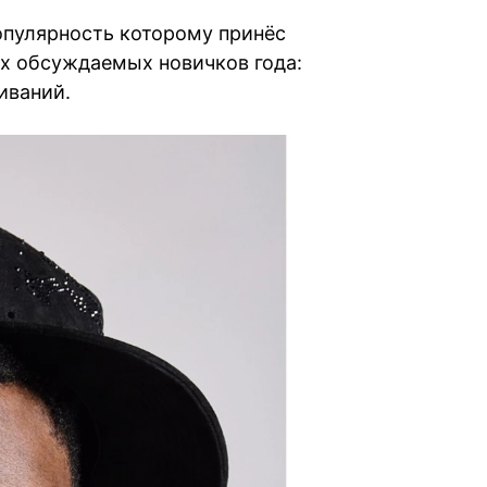
опулярность которому принёс
ых обсуждаемых новичков года:
иваний.