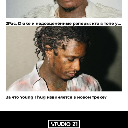
2Pac, Drake и недооценённые рэперы: кто в топе у
Young Thug?
За что Young Thug извиняется в новом треке?