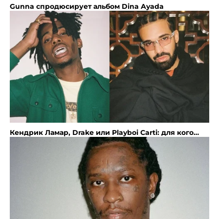
Gunna спродюсирует альбом Dina Ayada
Кендрик Ламар, Drake или Playboi Carti: для кого
2025 может стать лучшим годом в карьере?